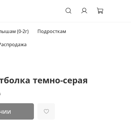
ышам (0-2г)
Подросткам
Распродажа
тболка темно-серая
₽
ичии