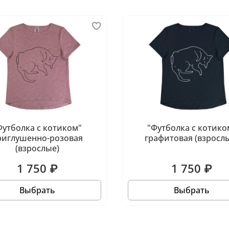
Футболка c котиком"
"Футболка c котико
риглушенно-розовая
графитовая (взросл
(взрослые)
1 750 ₽
1 750 ₽
Выбрать
Выбрать