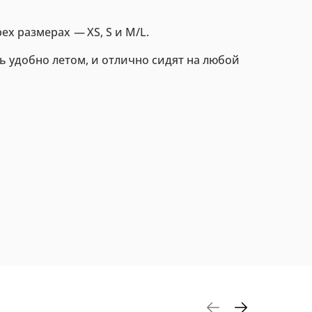
рех размерах
—
XS, S и M/L.
ь удобно летом, и отлично сидят на любой