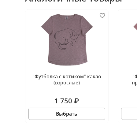
"Футболка c котиком" какао
"
(взрослые)
п
1 750 ₽
Выбрать