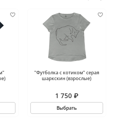
м"
"Футболка c котиком" серая
В
ые)
шаркскин (взрослые)
1 750 ₽
Выбрать