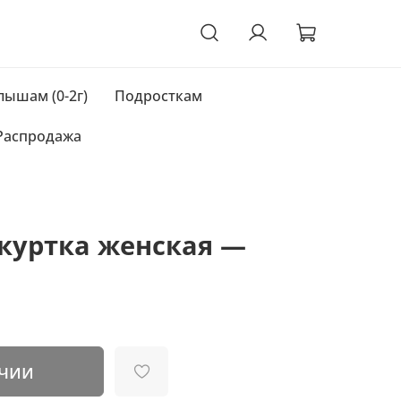
ышам (0-2г)
Подросткам
Распродажа
куртка женская —
ичии