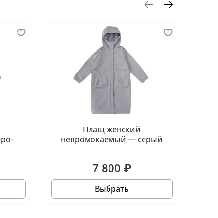
Плащ женский
ро-
непромокаемый — серый
неп
7 800 ₽
Выбрать