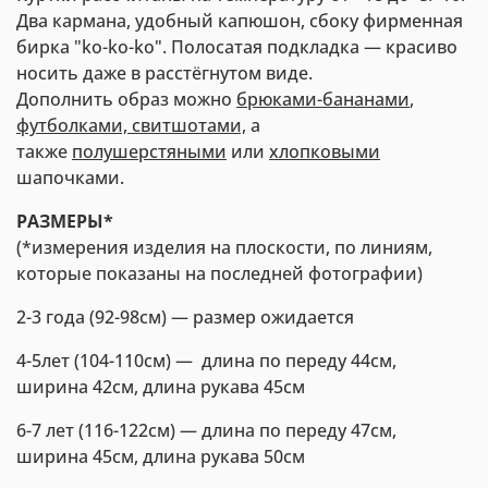
Два кармана, удобный капюшон, сбоку фирменная
бирка "ko-ko-ko". Полосатая подкладка — красиво
носить даже в расстёгнутом виде.
Дополнить образ можно
брюками-бананами
,
футболками, свитшотами,
а
также
полушерстяными
или
хлопковыми
шапочками.
РАЗМЕРЫ*
(*измерения изделия на плоскости, по линиям,
которые показаны на последней фотографии)
2-3 года (92-98см) — размер ожидается
4-5лет (104-110см) — длина по переду 44см,
ширина 42см, длина рукава 45см
6-7 лет (116-122см) — длина по переду 47см,
ширина 45см, длина рукава 50см