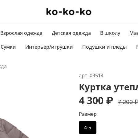
Взрослая одежда
Детская одежда
В школу
Мал
Сумки
Интерьер/игрушки
Подушки и пледы
жда
арт.
03514
Куртка утеп
4 300 ₽
7 200 
Размер
4-5