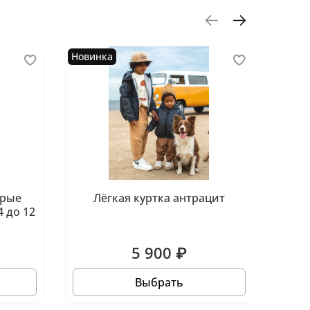
Новинка
Новин
ерые
Лёгкая куртка антрацит
 до 12
5 900 ₽
Выбрать