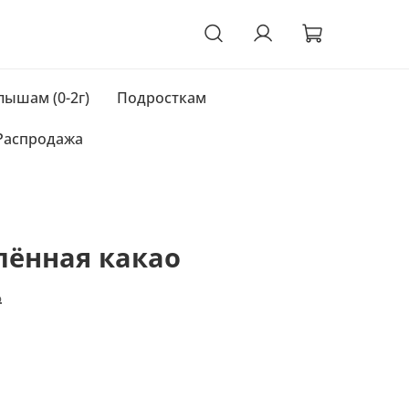
ышам (0-2г)
Подросткам
Распродажа
лённая какао
₽