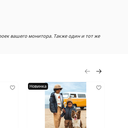
роек вашего монитора. Также один и тот же
Новинка
Новин