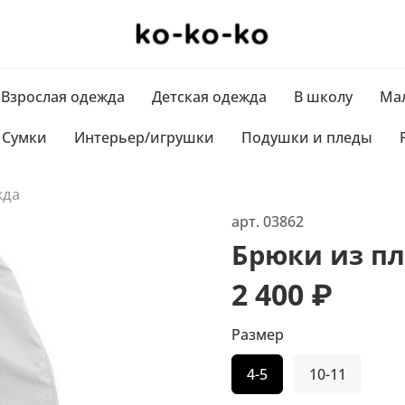
Взрослая одежда
Детская одежда
В школу
Мал
Сумки
Интерьер/игрушки
Подушки и пледы
жда
арт.
03862
Брюки из п
2 400 ₽
Размер
4-5
10-11