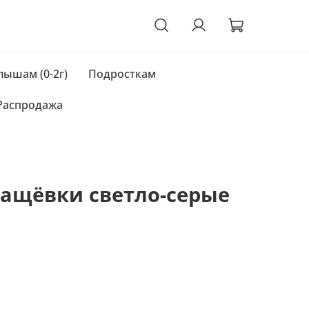
ышам (0-2г)
Подросткам
Распродажа
лащёвки светло-серые