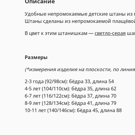
Описание
Удобные непромокаемые детские штаны из п
Штаны сделаны из непромокаемой плащёвой 
В цвет к этим штанишкам ―
светло-серая
шап
Размеры
(*измерения изделия на плоскости, по лини
2-3 года (92/98см): бёдра 33, длина 54
4-5 лет (104/110см): бёдра 35, длина 62
6-7 лет (116/122см): бёдра 37, длина 70
8-9 лет (128/134см): бёдра 41, длина 79
10-11 лет (140/146см): бёдра 45, длина 88